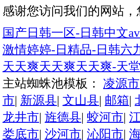
感谢您访问我们的网站，
国产日韩一区-日韩中文av
激情婷婷-日精品-日韩六九
天天爽天天爽天天爽-天堂8
主站蜘蛛池模板：
凌源市
市
|
新源县
|
文山县
|
邮箱
|
龙井市
|
旌德县
|
蛟河市
|
娄底市
|
沙河市
|
沁阳市
|